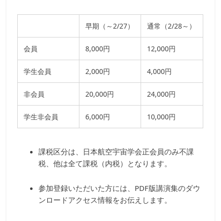
早期（～
2/27
）
通常（
2/28
～）
会員
8,000
円
12,000
円
学生会員
2,000
円
4,000
円
非会員
20,000
円
24,000
円
学生非会員
6,000
円
10,000
円
課税区分は、日本航空宇宙学会正会員のみ不課
税、他は全て課税（内税）となります。
参加登録いただいた方には、PDF版講演集のダウ
ンロードアクセス情報をお伝えします。