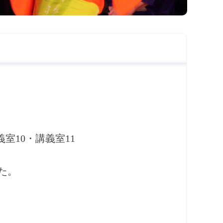
0・講義室11
た。