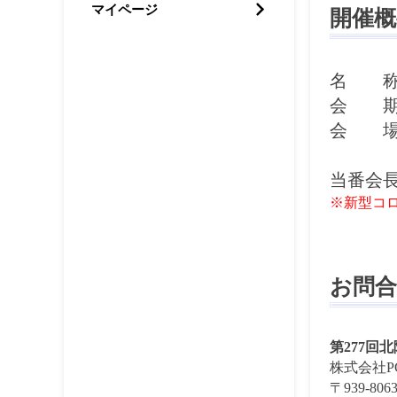
マイページ
開催概
名 称
会 期
会 場
講義室
当番会
※新型コ
お問
第277回
株式会社P
〒939-8