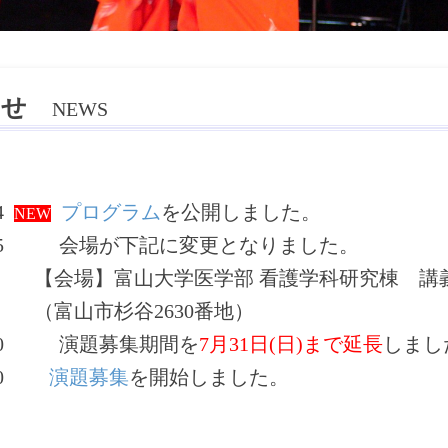
らせ
NEWS
4
プログラム
を公開しました。
NEW
5
会場が下記に変更となりました。
】富山大学医学部 看護学科研究棟 講義室1
山市杉谷2630番地）
20
演題募集期間を
7月31日(日)まで延長
しまし
6.20
演題募集
を開始しました。