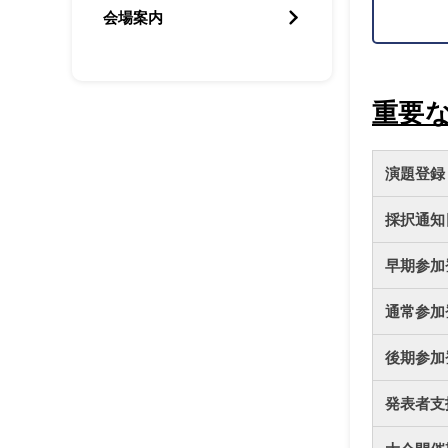
会場案内
2024.
重要
2024
演題登録（N
採択通知日
早期参加
通常参加
後期参加
発表者支