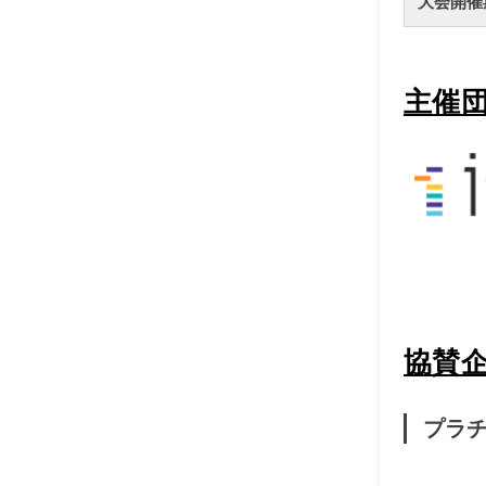
大会開催
主催
協賛
プラ