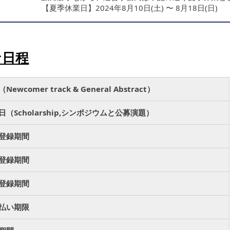
【夏季休業日】2024年8月10日(土) 〜 8月18日(日)
夏季休業期間にいただいたお問合せにつきましては、8月
7.2
企業協賛募集
を開始しました。
な日程
.5.15
日本語サイトを開設いたしました。
ewcomer track & General Abstract）
（Scholarship,シンポジウムと公募演題）
登録期間
登録期間
登録期間
払い期限