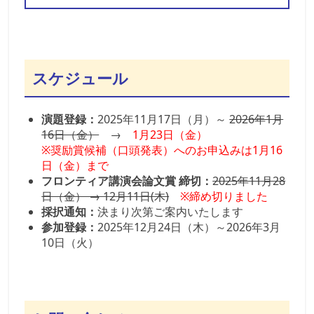
2025.11.28：
フロンティア講演会論文賞
の期
限を延長しました
2025.11.13：
演題募集
を公開しました
2025.11.13：
フロンティア講演会論文賞
を公
開しました
スケジュール
2025.10.26：スケジュールを更新しました
2025.08.08：
ご挨拶
を公開しました
演題登録：
2025年11月17日（月）～
2026年1月
2025.08.08：
開催概要
を公開しました
16日（金）
→
1月23日（金）
2025.08.08：
会場案内
を公開しました
※奨励賞候補（口頭発表）へのお申込みは1月16
2025.08.08：サイトオープン
日（金）まで
フロンティア講演会論文賞 締切：
2025年11月28
日（金） → 12月11日(木)
※締め切りました
採択通知：
決まり次第ご案内いたします
参加登録：
2025年12月24日（木）～2026年3月
10日（火）