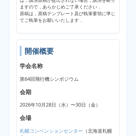
は，講演原稿が提出されない
場合，
講演
を
断
り
ますので
，あらかじめ
ご了承ください．
原稿は，原稿テンプレート及び執筆要領に
準じ
てご執筆を
お願い
いたします．
開催概要
学会名称
第64回飛行機シンポジウム
会期
2026年10月28日（水）〜30日（金）
会場
札幌コンベンションセンター
（北海道札幌