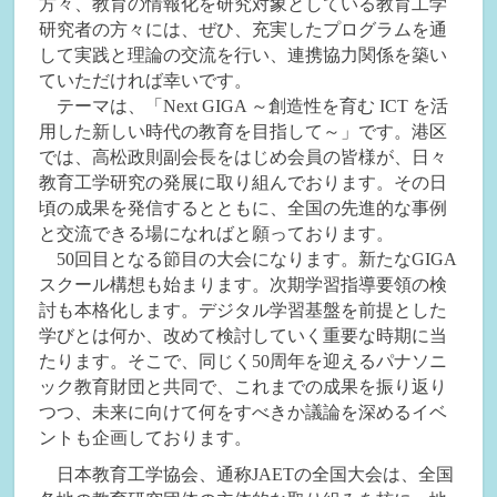
方々、教育の情報化を研究対象としている教育工学
研究者の方々には、ぜひ、充実したプログラムを通
して実践と理論の交流を行い、連携協力関係を築い
ていただければ幸いです。
テーマは、「Next GIGA ～創造性を育む ICT を活
用した新しい時代の教育を目指して～」です。港区
では、高松政則副会長をはじめ会員の皆様が、日々
教育工学研究の発展に取り組んでおります。その日
頃の成果を発信するとともに、全国の先進的な事例
と交流できる場になればと願っております。
50回目となる節目の大会になります。新たなGIGA
スクール構想も始まります。次期学習指導要領の検
討も本格化します。デジタル学習基盤を前提とした
学びとは何か、改めて検討していく重要な時期に当
たります。そこで、同じく50周年を迎えるパナソニ
ック教育財団と共同で、これまでの成果を振り返り
つつ、未来に向けて何をすべきか議論を深めるイベ
ントも企画しております。
日本教育工学協会、通称JAETの全国大会は、全国