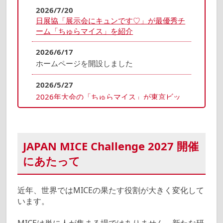
2026/7/20
日展協「展示会にキュンです♡」が最優秀チ
ーム「ちゅらマイス」を紹介
2026/6/17
ホームページを開設しました
2026/5/27
2026年大会の「ちゅらマイス」が東京ビッ
グサイトを訪問
2026/5/12
Yokohama MICE Challenge 2026との交流
JAPAN MICE Challenge 2027 開催
にあたって
近年、世界ではMICEの果たす役割が大きく変化して
います。
MICEは単に人が集まる場ではありません。新たな研