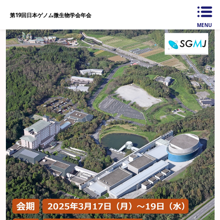
第19回日本ゲノム微生物学会年会
MENU