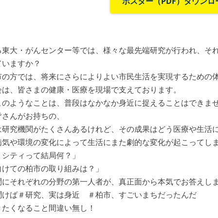
ポスター（PDF）ダウンロ
る東大・がんセンター等では、様々な最先端研究が行われ、そ
ていますか？
市の方では、将来にさらによりよい市民生活を実現するための
会は、皆さまの健康・医療を現場で支えております。
このようなことは、普段はなかなか身近に捉えることはできま
皆さんがお持ちの、
は研究機関がたくさんあるけれど、その成果はどう医療や生活
病気や環境の変化によって生活にまた劇的な変化が起こってし
トシティって結局何？」
向けての柏市の取り組みは？」
問にそれぞれの分野の第一人者が、真正面から本気でお答えし
聞けば＃研究、実は身近 ＃柏市、すごいまちだったんだ
きたくなること間違い無し！