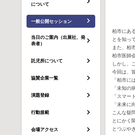
について
一般公開セッション
柏市にあ
当日のご案内（出展社、発
とを知っ
表者）
また、柏
柏市医師
託児所について
しかし、
今回は、
協賛企業一覧
「柏市に
「未知の
演題登録
「スマー
「未来に
こんな疑
行動規範
とにかく
とつぶや
会場アクセス