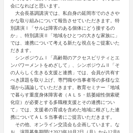
会になればと思います。
大会長基調講演では、私自身の延岡市でのささや
かな取り組みについて報告させていただきます。特
別講演Ⅰ「サルは障害のある個体にどう接するの
か」、特別講演Ⅱ「地域をひとつの大きな家族に」
では、連携について考える新たな視点をご提案いた
だきます。
シンポジウムⅠ「高齢期のアクセスビリティとエ
ンパワーメントをめざして」、シンポジウムⅡ「そ
の人らしく生きる支援と連携」では、会員が共有す
べき課題を取り上げ、専門職や当事者等の多様な立
場から議論していただきます。教育セミナー「地域
で暮らす重度身体障害者（ＡＬＳ・筋萎縮性側索硬
化症）が必要とする多職種支援とその連携につい
て」では、支援者の育成を含めた地域に根ざした連
携についてＡＬＳ当事者にご提言いただきます。
その他、オンライン交流会も企画しています。な
お、演題募集期間は2023年10月2日（月）から12月8