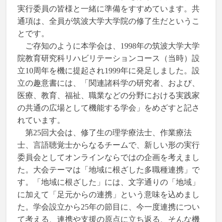
実行委員の皆様と一緒に準備をすすめています。共
通項は、全員が筑波大学大学院の修了生だというこ
とです。
ご存知のように本学会は、1998年の筑波大学大学
院教育研究科リハビリテーションコース（当時）設
立10周年を機に提起され1999年に発足しました。設
立の趣意書には、「関連諸科学の研究者、および、
医療、教育、福祉、職業などの分野における実践家
の共通の広場として機能する学会」をめざすと記さ
れています。
第25回大会は、修了生の理学療法士、作業療法
士、言語聴覚士からなるチームで、新しい形の実行
委員会としてオンラインならではの企画を考えまし
た。大会テーマは「地域に根ざした多職種連携」で
す。「地域に根ざした」には、文字通りの「地域」
に加えて「足元からの連携」という意味を込めまし
た。学会設立から25年の節目に、今一度連携につい
て考える、連携や支援の原点に立ち返る、そんな機