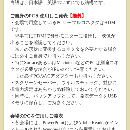
言語は、日本語、英語のいずれでも結構です。
ご自身のPCを使用しご発表
【推奨】
・会場で用意しているPCケーブルコネクタはHDMI
です。
※事前にHDMIで外部モニターに接続し、映像が
出ることを確認してください。
※この形状に変換するコネクタを必要とする場合
には必ずご自身でお持ちください。
・特にSurfaceあるいはMacintoshなどのPCは別途コネ
クタが必要な場合が多いのでご注意ください。
また必ずPCのACアダプターもお持ちください。
・スクリーンセーバー、ウイルスチェック、並びに
省電力設定はあらかじめ解除しておいてください。
・同時に、バックアップとして、発表データをUSB
メモリに保存し、ご持参ください。
会場のPCを使用しご発表
・各会場には、PowerPointおよびAdobe Readerがイン
ストールされたWindowsパソコンを用意しておりま