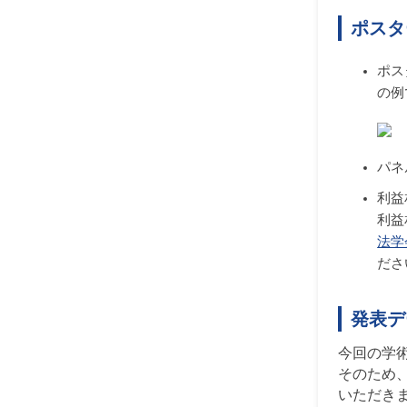
ポスタ
ポス
の例
パネ
利益
利益
法学
ださ
発表デ
今回の学
そのため
いただき