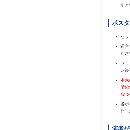
すと
ポスタ
セッ
運営
ださ
セッ
ン終
本大
その
なっ
各ポ
日）
演者が