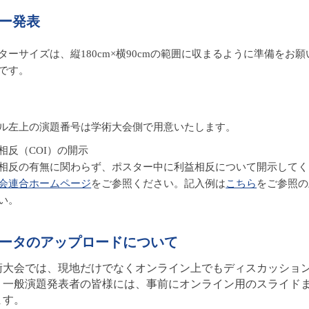
ー発表
ターサイズは、縦180cm×横90cmの範囲に収まるように準備を
です。
ル左上の演題番号は学術大会側で用意いたします。
相反（COI）の開示
相反の有無に関わらず、ポスター中に利益相反について開示してく
会連合ホームページ
をご参照ください。記入例は
こちら
をご参照の
い。
ータのアップロードについて
術大会では、現地だけでなくオンライン上でもディスカッショ
、一般演題発表者の皆様には、事前にオンライン用のスライド
ます。