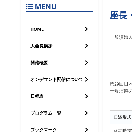
MENU
座長
HOME
一般演題
大会長挨拶
開催概要
オンデマンド配信について
第29回
一般演題
日程表
プログラム一覧
口述形式
ブックマーク
発表時間