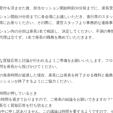
受付を済ませた後、担当セッション開始時刻30分前までに、座長受
ション開始10分前までに各会場にお越しいただき、進行席のスタ
席にお座りください。その際に、運営スタッフより事務的な連絡事
ション内の分担は座長2名で相談し、決定してください。不測の事
代理は立てず、1名で座長の職務を務めていただきます。
な質疑応答と討論が行われるようご準備をお願いいたします。フロ
問を座長から投げかけてください。
の発表時間が超過した場合、座長には発表を終了させる権利と義務
ッションが終了するようにご協力ください。
時間が押しているとき
表時間を過ぎておりますので、ご発表の結論をお願いできますか？”
長引く質疑応答を打ち切るとき
論中に申し訳ありません。この議論は時間を要するようですので、