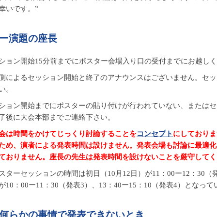
幸いです。”
ー演題の座長
ション開始15分前までにポスター会場入り口の受付までにお越し
側によるセッション開始と終了のアナウンスはございません。セッ
い。
ション開始までにポスターの貼り付けが行われていない、またはセ
了後に大会本部までご連絡下さい。
会は時間をかけてじっくり討論することを
コンセプト
にしておりま
ため、演者による発表時間は設けません。発表会場も討論に最適化
ておりません。座長の先生は発表時間を設けないことを厳守してく
スターセッションの時間は初日（10月12日）が11：00ー12：30（発表
が10：00ー11：30（発表3）、13：40ー15：10（発表4）となっ
何らかの事情で発表できないとき