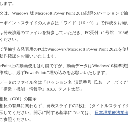
します。
は、Windows 版 Microsoft Power Point 2016以降のバ
ーポイントスライドの大きさは「ワイド（16：9）」で作成をお願
は発表演題のファイルを持参していただき、PC受付（1号館 10
ください。
で準備する発表用のPCはWindowsでMicrosoft Power Point
動作確認をお願いいたします。
werPoint上の動画使用は可能ですが、動画データはWindows10標準状態の
作成し、必ずPowerPointに埋め込みをお願いいたします。
データのファイル名は「セッション名_演題番号_氏名」としてく
「構造・機能・情報学1_XXX_テスト太郎」
相反（COI）の開示
相反の有無に関わらず、発表スライドの2枚目（タイトルスライド
示してください。開示に関する基準については、
日本理学療法学
ご参照ください。