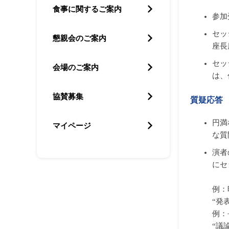
食事に関するご案内
参加
セッ
懇親会のご案内
座長
セッ
会場のご案内
は、
協賛募集
質疑応答
円満
マイページ
な質
演者
にセ
例：
“発
例：
“議