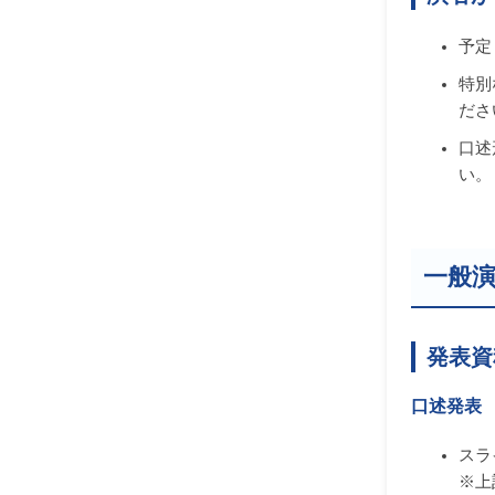
予定
特別
ださ
口述
い。
一般
発表資
口述発表
スラ
※上