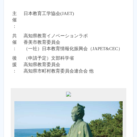
主
日本教育工学協会(JAET)
催
：
共
高知県教育イノベーションラボ
催
香美市教育委員会
：
（一社）日本教育情報化振興会（JAPET&CEC）
後
（申請予定）文部科学省
援
高知県教育委員会
：
高知県市町村教育委員会連合会 他