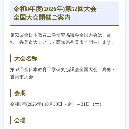
2026/7/14
参加登録
を開始しました。
令和8年度(2026年)第52回大会
全国大会開催ご案内
2026/7/8
大会日程
を公開しました。
2026/5/25
第52回全日本教育工学研究協議会全国大会は、高
企業協賛募集を開始いたしました。
知・香美市大会として高知県香美市で開催します。
2025/12/5
第52回大会 特設サイトを公開しました。
大会名称
第52回全日本教育工学研究協議会全国大会 高知・
香美市大会
会期
令和8年(2026年) 10月30日（金）～31日（土）
会場