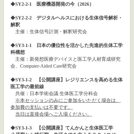
◆
SY2-2-1 医療機器開発の今（2026）
◆
SY2-2-2 デジタルヘルスにおける生体信号解析・
解釈
主催：生体信号計測・解釈研究会
◆
SY3-1-1 日本の優位性を活かした先進的生体工学
科構想
主催：新発想医療デバイスと医工学人材育成研究
会、Computer-Aided Care研究会
◆
SY3-1-2 【公開講座】レジリエンスを高める生体
医工学の最前線
共催：日本学術会議 生体医工学分科会
※本セッションのみにご参加をいただく場合は、
参加費の支払いは不要です。
当日は直接会場へご入場ください。
◆
SY3-1-3 【公開講座】てんかんと生体医工学