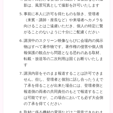
影は、風景写真として撮影を許可いたします
事前に本人に許可を得たものを除き、登壇者
（来賓・講師・座長など）や来場者へカメラを
向けることはご遠慮いただき、個人の特定に繋
がることのないように十分にご配慮ください
講演中のスクリーン映像ならびに会場内の掲示
物はすべて著作物です。著作権の侵害や個人情
報保護の観点から問題となる恐れのある取材、
転載・放送等の二次利用は固くお断りいたしま
す
講演内容をそのまま報道することは許可できま
せん。但し、登壇者と個別に話し合ったうえで
了承を得ることが出来た場合には、登壇者側と
報道側の両者の共同責任のもとで報道すること
は可能ですが、この場合においても必ず大会側
の了承を得てください
取材に係る機材の電源などはご用意できかねま