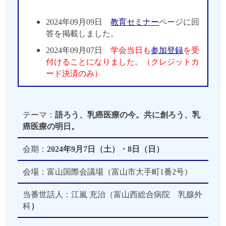
2024年09月09日
教育セミナー
ページに回
答を掲載しました。
2024年09月07日
学会当日も
参加登録
を受
付けることになりました。（クレジットカ
ード決済のみ）
2024年09月06日 学会の受付で
QRコード
をご提示
いただきます。スマホまたは印刷
して事前にご準備ください。
テーマ：
語ろう、乳癌医療の今。共に創ろう、乳
癌医療の明日。
2024年08月28日
ハンズオンセミナー
のご
案内を掲載しました。
会期：
2024年9月7日（土）・8日（日）
2024年08月21日
プログラム・抄録集
、
教
育セミナー
ページを掲載しました。
会場：富山国際会議場（富山市大手町1番2号）
2024年08月08日
プログラム
を掲載しまし
当番世話人：江嵐 充治（富山西総合病院 乳腺外
た。
科
）
2024年08月07日
座長・演者へのご案内
を