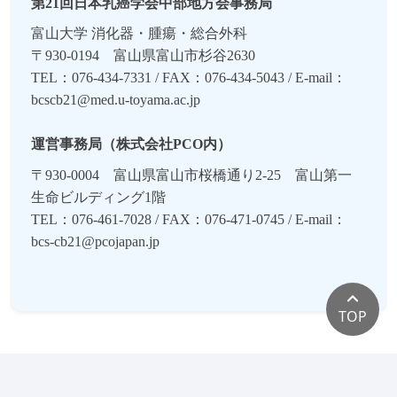
2024年05月17日
演題募集を5月31日
第21回日本乳癌学会中部地方会事務局
（金）まで延長
しました。
富山大学 消化器・腫瘍・総合外科
2024年04月08日
演題募集を開始しまし
〒930-0194 富山県富山市杉谷2630
た
。
TEL：076-434-7331 / FAX：076-434-5043 /
E-mail：
2024年04月04日
演題募集ページを公開し
bcscb21@med.u-toyama.ac.jp
ました。演題募集開始は4月8日からです。
運営事務局（株式会社PCO内）
2023年10月18日 ウェブサイトを公開しまし
た。
〒930-0004 富山県富山市桜橋通り2-25 富山第一
生命ビルディング1階
TEL：076-461-7028 / FAX：076-471-0745 /
E-mail：
bcs-cb21@pcojapan.jp
TOP