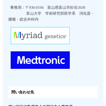
掲載しました。
事務局：
〒930-0194 富山県富山市杉谷2630
2024年08月05日
当日のご案内
を掲載しま
した。
富山大学 学術研究部医学系 消化器・
腫瘍・総合外科内
2024年07月30日
日程表
と
スポンサードセ
ミナー
を掲載しました。
2024年07月05日
参加者へのご案内
を掲載
しました。
2024年07月04日 フードロス削減のため、
参加登録時にオプションにてランチョンや
懇親会の参加のご申告をお願いします。
2024年06月25日
参加登録
を7月1日（月）
より開始します。
2024年06月14日
演題募集を締め切り
まし
た。
問い合わせ先
2024年05月31日 演題募集を6月14日
（金）正午まで再延長しました。