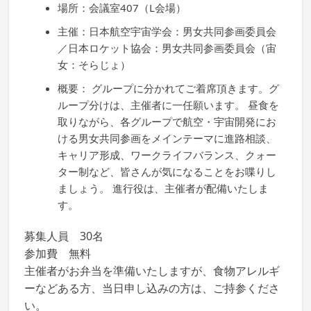
場所：会議室407（L会場）
主催：日本航空宇宙学会：男女共同参画委員会
／日本ロケット協会：男女共同参画委員会（宙
女：そらじょ）
概要： グループに分かれてご着席頂きます。グ
ループ分けは、主催者に一任願います。 昼食を
取りながら、各グループで航空・宇宙開発にお
ける男女共同参画をメインテーマに進路相談、
キャリア形成、ワークライフバランス、クォー
ター制など、皆さんが気になることをお喋りし
ましょう。 進行役は、主催者が配備いたしま
す。
募集人員 30名
参加費 無料
主催者がお弁当を準備いたしますが、食物アレルギ
ーなどある方、当日申し込みの方は、ご持参くださ
い。