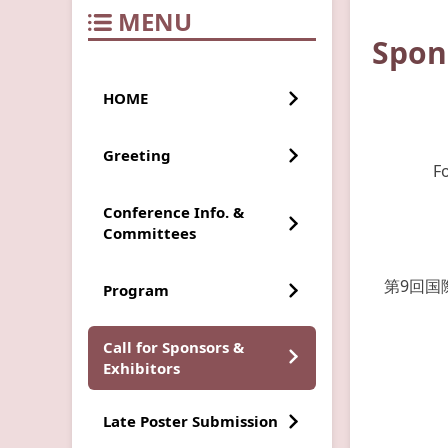
MENU
Spon
HOME
Greeting
F
Conference Info. &
Committees
第9回国
Program
Call for Sponsors &
Exhibitors
Late Poster Submission