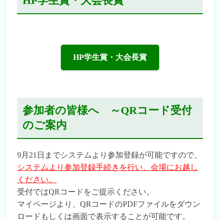
HP学生賞・大会長賞
2025/6/24
演題登録者へ採択通知をお送りいたしまし
た。セッション詳細につきましては、7月10
日（木）送信予定です。
HP学生賞・大会長賞
2025/5/30
演題募集を終了しました。
2025/5/15
参加者の皆様へ ～QRコード受付
演題登録期間を延長しました。5月30日
（金）まで
のご案内
2025/4/8
演題登録・参加登録ページを公開しました。
9月21日までシステムより参加登録が可能ですので、
4月10日（木）より登録を開始いたします。
システムより参加登録手続きを行い、会場にお越し
ください。
2025/2/10
受付ではQRコードをご提示ください。
企業協賛ページを公開しました。
マイページより、QRコードのPDFファイルをダウン
ロードもしくは画面で表示することが可能です。
2024/12/25