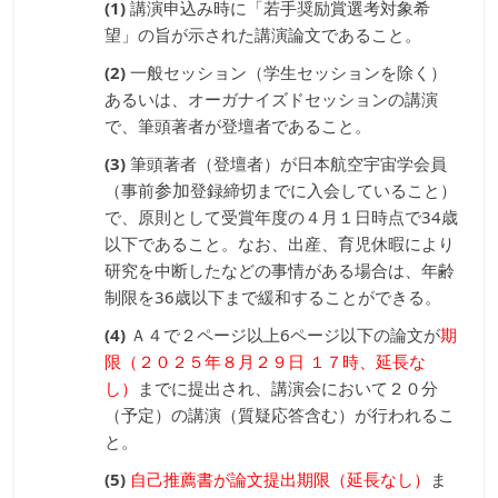
講演申込み時に「若手奨励賞選考対象希
望」の旨が示された講演論文であること。
一般セッション（学生セッションを除く）
あるいは、オーガナイズドセッションの講演
で、筆頭著者が登壇者であること。
筆頭著者（登壇者）が日本航空宇宙学会員
参加
（事前
登録締切までに入会していること）
で、原則として受賞年度の４月１日時点で34歳
以下であること。なお、出産、育児休暇により
研究を中断したなどの事情がある場合は、年齢
制限を36歳以下まで緩和することができる。
Ａ４で２ページ以上6ページ以下の論文が
期
限（２０２５年８月２９日 １７時、延長な
し）
までに提出され、講演会において２０分
（予定）の講演（質疑応答含む）が行われるこ
と。
自己推薦書が論文提出期限（延長なし）
ま