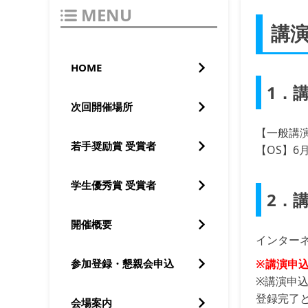
MENU
講
HOME
1．
次回開催場所
【一般講演
若手奨励賞 受賞者
【OS】6
学生優秀賞 受賞者
2．
開催概要
インター
※講演申
参加登録・懇親会申込
※講演申
登録完了
会場案内