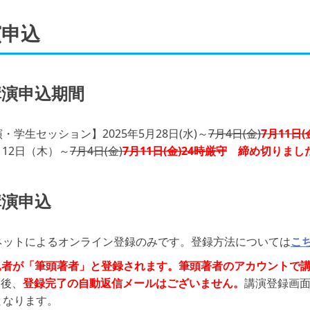
演申込
講演申込期間
・学生セッション】2025年5月28日(水)～
7月4日(金)
7月11日(
月12日（木）～
7月4日(金)
7月11日(金)24時厳守
締め切りまし
講演申込
ネットによるオンライン登録のみです。登録方法については
こ
込者が「筆頭著者」と登録されます。筆頭著者のアカウントで
込後、
登録完了の自動返信メールはございません。
講演登録画
となります。