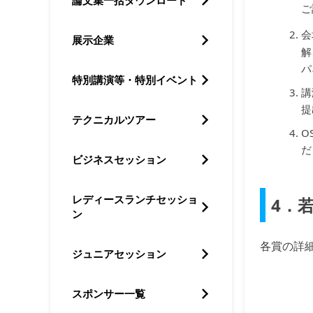
論文集一括ダウンロード
ご
会
展示企業
解
パ
特別講演等・特別イベント
講
提
テクニカルツアー
O
だ
ビジネスセッション
レディースランチセッショ
4．
ン
各賞の詳
ジュニアセッション
スポンサー一覧