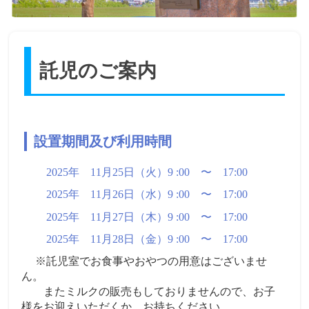
託児のご案内
設置期間及び利用時間
2025
年
11
月
25
日（火）
9
:
00
〜
17
:
00
2025
年
11
月
26
日（水）
9
:
00
〜
17
:
00
2025
年
11
月
27
日（木）
9
:
00
〜
17
:
00
2025
年
11
月
28
日（金）
9
:
00
〜
17
:
00
※
託児室でお食事やおやつの用意はございませ
ん。
またミルクの販売もしておりませんので、お子
様をお迎えいただくか、お持ちください。