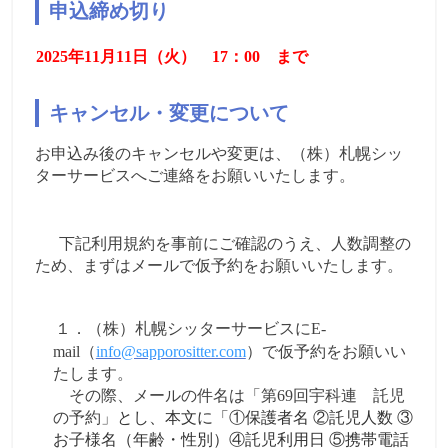
申込締め切り
2025
年
11
月
11
日（火）
17
：
00
まで
キャンセル・変更について
お申込み後のキャンセルや変更は、（株）札幌シッ
ターサービスへご連絡をお願いいたします。
下記利用規約を事前にご確認のうえ、人数調整の
ため、
まずはメールで仮予約をお願いいたします
。
１．（株）札幌シッターサービスに
E-
mail
（
info@sapporositter.com
）で仮予約をお願いい
たします。
その際、メールの件名は
「第
69
回宇科連 託児
の予約」
とし、本文に「①保護者名 ②託児人数 ③
お子様名（年齢・性別）④託児利用日 ⑤携帯電話