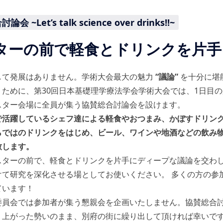
会 ~Let’s talk science over drinks!!~
ターの前で軽食とドリンクを片手
して発展はありません。学術大会最大の魅力
“議論”
を十分に堪
くために、第30回日本基礎理学療法学会学術大会では、1日目の
スター会場に全員が集う協賛総合討論会を設けます。
で活躍しているシェフ達による軽食やおつまみ、かぼすドリン
らではのドリンクをはじめ、ビール、ワインや地酒などの飲み
致します。
スターの前で、軽食とドリンクを片手にディープな議論を交わ
けて研究を深化させる場としてお使いください。 多くの方の参
ています！
委員会では参加者が集う懇親会を企画いたしません。協賛総合
り上がった勢いのまま、別府の街に繰り出して頂ければ幸いで