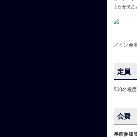
※立食形式
メイン会
定員
500名程
会費
事前参加登