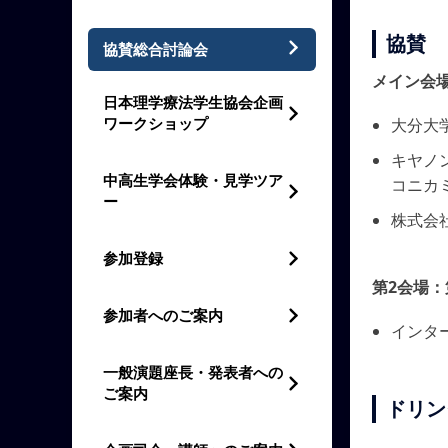
協賛
協賛総合討論会
メイン会場
⽇本理学療法学⽣協会企画
ワークショップ
大分大学
キヤノ
中高生学会体験・見学ツア
コニカ
ー
株式会社
参加登録
第2会場：
参加者へのご案内
インタ
一般演題座長・発表者への
ご案内
ドリン