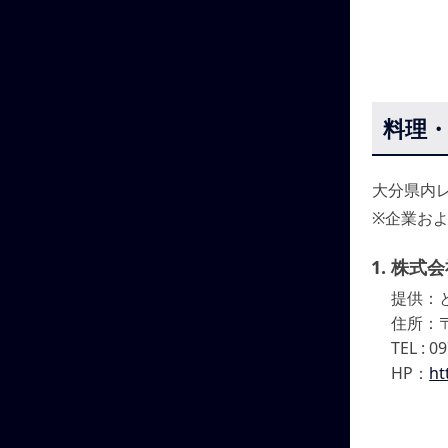
料理
大分県内
※企業お
株式会
提供：
住所：〒
TEL : 0
HP：
ht