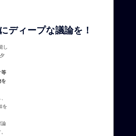
にディープな議論を！
能し
夕
ク等
物を
し、
加を
討論
す。