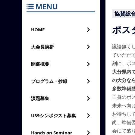
MENU
協賛総合討論
ポス
HOME
議論無く
大会長挨拶
ていただ
刻に、ポ
開催概要
大分県内
の大分な
プログラム・抄録
多数準備
自身のポ
演題募集
未来へ向
お待ちし
U39シンポジスト募集
尚、準備
会にて盛
Hands on Seminar