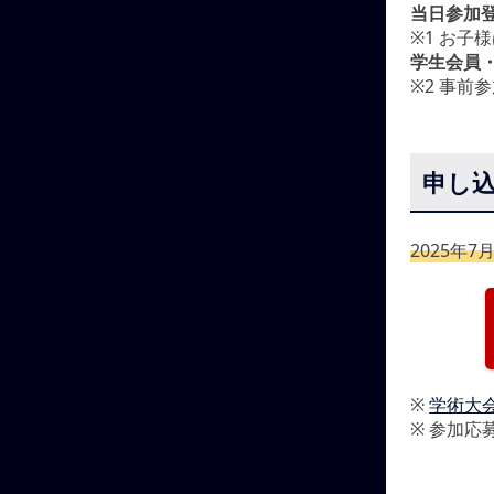
当日参加登
※1 お子
学生会員・
※2 事前
申し
2025年
※
学術大
※ 参加