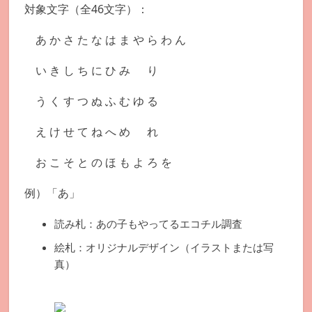
対象文字（全46文字）：
あ か さ た な は ま や ら わ ん
い き し ち に ひ み り
う く す つ ぬ ふ む ゆ る
え け せ て ね へ め れ
お こ そ と の ほ も よ ろ を
例）「あ」
読み札：あの子もやってるエコチル調査
絵札：オリジナルデザイン（イラストまたは写
真）